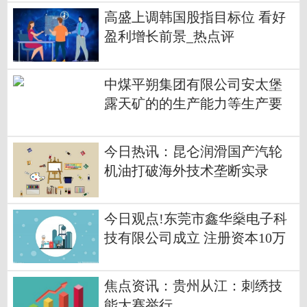
高盛上调韩国股指目标位 看好
盈利增长前景_热点评
中煤平朔集团有限公司安太堡
露天矿的的生产能力等生产要
素信息的变更登记和建档公告
今日热讯：昆仑润滑国产汽轮
机油打破海外技术垄断实录
今日观点!东莞市鑫华燊电子科
技有限公司成立 注册资本10万
人民币
焦点资讯：贵州从江：刺绣技
能大赛举行