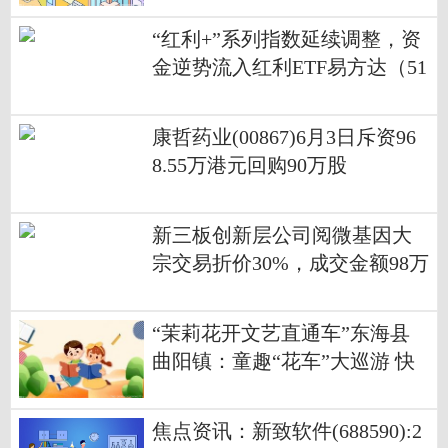
“红利+”系列指数延续调整，资
金逆势流入红利ETF易方达（51
5180） 热议
康哲药业(00867)6月3日斥资96
8.55万港元回购90万股
新三板创新层公司阅微基因大
宗交易折价30%，成交金额98万
元
“茉莉花开文艺直通车”东海县
曲阳镇：童趣“花车”大巡游 快
乐相伴过六一
焦点资讯：新致软件(688590):2