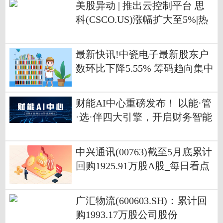
美股异动 | 推出云控制平台 思
科(CSCO.US)涨幅扩大至5%|热
点评
最新快讯!中瓷电子最新股东户
数环比下降5.55% 筹码趋向集中
财能AI中心重磅发布！ 以能·管
·选·伴四大引擎，开启财务智能
化新时代
中兴通讯(00763)截至5月底累计
回购1925.91万股A股_每日看点
广汇物流(600603.SH)：累计回
购1993.17万股公司股份