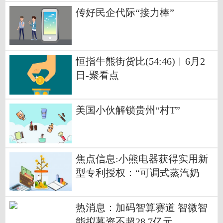
传好民企代际“接力棒”
恒指牛熊街货比(54:46)︱6月2
日-聚看点
美国小伙解锁贵州“村T”
焦点信息:小熊电器获得实用新
型专利授权：“可调式蒸汽奶
棒”
热消息：加码智算赛道 智微智
能拟募资不超28.7亿元