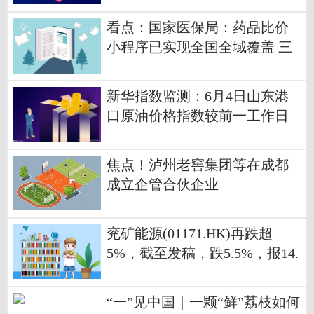
看点：国家医保局：药品比价
小程序已实现全国全域覆盖 三
大核心场景全覆盖已基本完成
新华指数监测：6月4日山东港
口原油价格指数较前一工作日
下跌3.38%
焦点！泸州老窖集团等在成都
成立企管合伙企业
兖矿能源(01171.HK)再跌超
5%，截至发稿，跌5.5%，报14.
95港元，成交额6.09亿港元 快
讯
“一”见中国｜一颗“鲜”荔枝如何