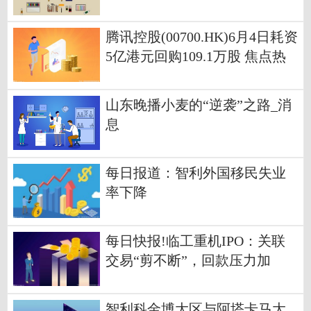
腾讯控股(00700.HK)6月4日耗资
5亿港元回购109.1万股 焦点热
讯
山东晚播小麦的“逆袭”之路_消
息
每日报道：智利外国移民失业
率下降
每日快报!临工重机IPO：关联
交易“剪不断”，回款压力加
剧，融资租赁藏“暗雷”
智利科金博大区与阿塔卡马大