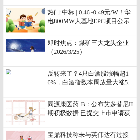
热门:中标 | 0.46~0.49元/W！华
电800MW大基地EPC项目公示
候选人
即时焦点：煤矿三大龙头企业
（2026/3/25）
反转来了？4只白酒股涨幅超1
0%，白酒指数本周放量大涨5.
8%丨酒市周报
同源康医药-B：公布艾多替尼II
期积极数据 已提交上市申请获
优先审评 每日资讯
宝鼎科技称未与英伟达有过接