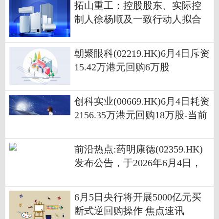
拓山重工：控股股东、实际控
制人徐杨顺及一致行动人拟合
计减持不超过210万股
朝聚眼科(02219.HK)6月4日斥资
15.42万港元回购6万股
创科实业(00669.HK)6月4日耗资
2156.35万港元回购18万股-当前
关注
前沿热点:药明康德(02359.HK)
发布公告，于2026年6月4日，
该公司斥资1.01亿港元回购81.2
4万股
6月5日央行将开展5000亿元买
断式逆回购操作 焦点速讯