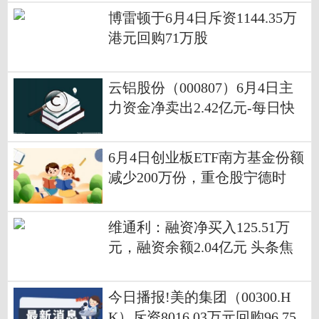
博雷顿于6月4日斥资1144.35万
港元回购71万股
云铝股份（000807）6月4日主
力资金净卖出2.42亿元-每日快
看
6月4日创业板ETF南方基金份额
减少200万份，重仓股宁德时
代、中际旭创、新易盛-头条
维通利：融资净买入125.51万
元，融资余额2.04亿元 头条焦
点
今日播报!美的集团（00300.H
K）斥资8016.03万元回购96.75