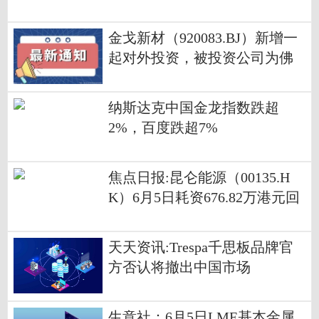
大高通量管业（如皋）有限公
司-信息
金戈新材（920083.BJ）新增一
起对外投资，被投资公司为佛
山市维科德材料科技有限公司
每日观点
纳斯达克中国金龙指数跌超
2%，百度跌超7%
焦点日报:昆仑能源（00135.H
K）6月5日耗资676.82万港元回
购98.40万股
天天资讯:Trespa千思板品牌官
方否认将撤出中国市场
生意社：6月5日LME基本金属