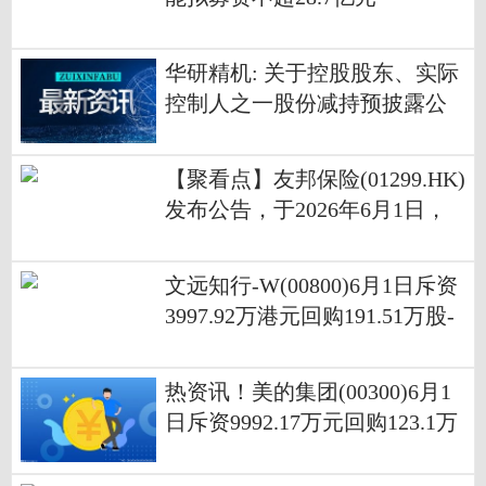
华研精机: 关于控股股东、实际
控制人之一股份减持预披露公
告
【聚看点】友邦保险(01299.HK)
发布公告，于2026年6月1日，
该公司斥资6.25亿港元回购763
万股
文远知行-W(00800)6月1日斥资
3997.92万港元回购191.51万股-
聚看点
热资讯！美的集团(00300)6月1
日斥资9992.17万元回购123.1万
股A股