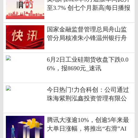
至3.7% 创七个月新高|每日播报
国家金融监督管理总局舟山监
管分局核准朱小锋温州银行舟
山分行行长任职资格
6月2日工业硅期货收盘下跌0.0
6%，报8690元_速讯
今日热门!力合科创：公司通过
珠海紫荆泓鑫投资管理有限公
司及其在管基金间接持有长进
光子股份
腾讯大涨逾10%，创逾5年来最
大单日涨幅，将推出“右滑”AI
助手 每日头条